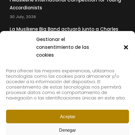
Accordionists
30 July, 2026
La Musikene Big Band actuará junto a Charles
Tolliver en el 61 Jazzaldia
Gestionar el
17 July, 2026
consentimiento de las
cookies
SUBSCRIBE TO OUR NEWSLETTER
Para ofrecer las mejores experiencias, utilizamos
tecnologías como las cookies para almacenar y/o
acceder a la información del dispositivo. El
consentimiento de estas tecnologías nos permitirá
Subscribe to our newsletter to receive our news by
procesar datos como el comportamiento de
email.
navegación o las identificaciones únicas en este sitio.
Aceptar
Denegar