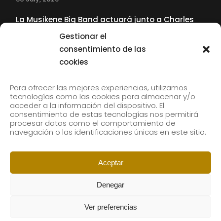
La Musikene Big Band actuará junto a Charles
Tolliver en el 61 Jazzaldia
Gestionar el
17 July, 2026
consentimiento de las
cookies
SUBSCRIBE TO OUR NEWSLETTER
Para ofrecer las mejores experiencias, utilizamos
tecnologías como las cookies para almacenar y/o
acceder a la información del dispositivo. El
consentimiento de estas tecnologías nos permitirá
Subscribe to our newsletter to receive our news by
procesar datos como el comportamiento de
email.
navegación o las identificaciones únicas en este sitio.
Aceptar
Denegar
Ver preferencias