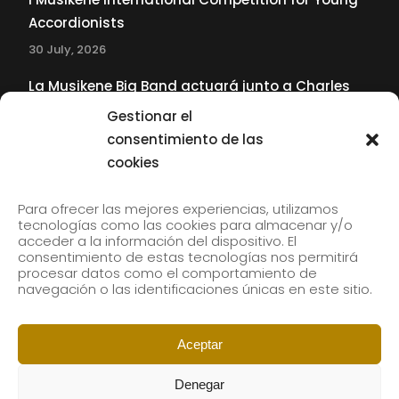
Accordionists
30 July, 2026
La Musikene Big Band actuará junto a Charles
Tolliver en el 61 Jazzaldia
Gestionar el
17 July, 2026
consentimiento de las
cookies
SUBSCRIBE TO OUR NEWSLETTER
Para ofrecer las mejores experiencias, utilizamos
tecnologías como las cookies para almacenar y/o
acceder a la información del dispositivo. El
consentimiento de estas tecnologías nos permitirá
Subscribe to our newsletter to receive our news by
procesar datos como el comportamiento de
email.
navegación o las identificaciones únicas en este sitio.
Aceptar
Denegar