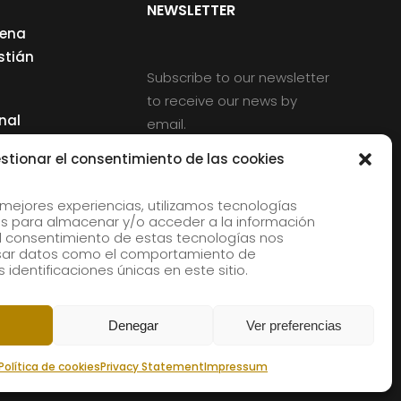
NEWSLETTER
cena
stián
Subscribe to our newsletter
to receive our news by
nal
email.
ng
stionar el consentimiento de las cookies
 mejores experiencias, utilizamos tecnologías
s para almacenar y/o acceder a la información
d
 El consentimiento de estas tecnologías nos
rles
esar datos como el comportamiento de
 identificaciones únicas en este sitio.
aldia
Denegar
Ver preferencias
Política de cookies
Privacy Statement
Impressum