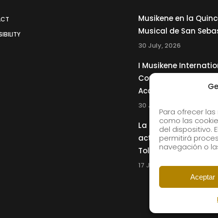
Musikene en la Quin
ACT
Musical de San Seba
IBILITY
30 July, 2026
I Musikene Internatio
Competition for You
Ge
Accordionists
30 July, 2026
Para ofrecer las
como las cookie
La Musikene Big Ban
del dispositivo.
actuará junto a Cha
permitirá proc
navegación o las
Tolliver en el 61 Jazz
17 July, 2026
Aceptar