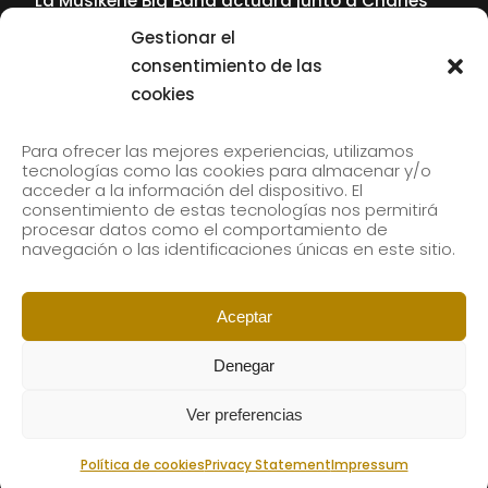
La Musikene Big Band actuará junto a Charles
Tolliver en el 61 Jazzaldia
Gestionar el
17 July, 2026
consentimiento de las
cookies
SUBSCRIBE TO OUR NEWSLETTER
Para ofrecer las mejores experiencias, utilizamos
tecnologías como las cookies para almacenar y/o
acceder a la información del dispositivo. El
consentimiento de estas tecnologías nos permitirá
Subscribe to our newsletter to receive our news by
procesar datos como el comportamiento de
email.
navegación o las identificaciones únicas en este sitio.
Aceptar
Denegar
Ver preferencias
Política de cookies
Privacy Statement
Impressum