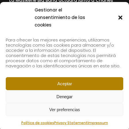
La Musikene Big Band actuará junto a Charles
Tolliver en el 61 Jazzaldia
Gestionar el
17 July, 2026
consentimiento de las
cookies
SUBSCRIBE TO OUR NEWSLETTER
Para ofrecer las mejores experiencias, utilizamos
tecnologías como las cookies para almacenar y/o
acceder a la información del dispositivo. El
consentimiento de estas tecnologías nos permitirá
Subscribe to our newsletter to receive our news by
procesar datos como el comportamiento de
email.
navegación o las identificaciones únicas en este sitio.
Aceptar
Denegar
Ver preferencias
Política de cookies
Privacy Statement
Impressum