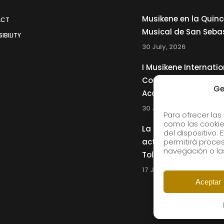
Musikene en la Quin
ACT
Musical de San Seba
IBILITY
30 July, 2026
I Musikene Internatio
Competition for You
Ge
Accordionists
30 July, 2026
Para ofrecer las
como las cookie
La Musikene Big Ban
del dispositivo.
actuará junto a Cha
permitirá proc
navegación o las
Tolliver en el 61 Jazz
17 July, 2026
Aceptar