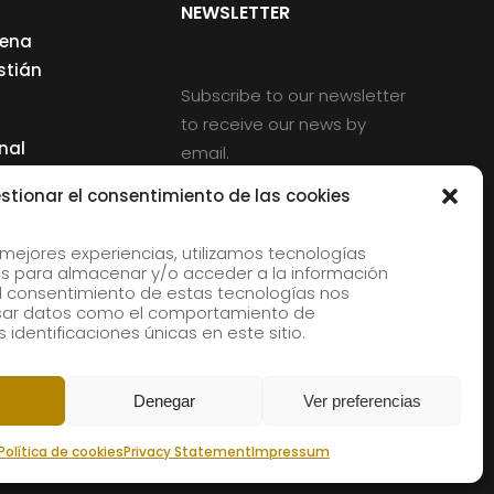
NEWSLETTER
cena
stián
Subscribe to our newsletter
to receive our news by
nal
email.
ng
stionar el consentimiento de las cookies
 mejores experiencias, utilizamos tecnologías
s para almacenar y/o acceder a la información
d
 El consentimiento de estas tecnologías nos
rles
esar datos como el comportamiento de
 identificaciones únicas en este sitio.
aldia
Denegar
Ver preferencias
Política de cookies
Privacy Statement
Impressum