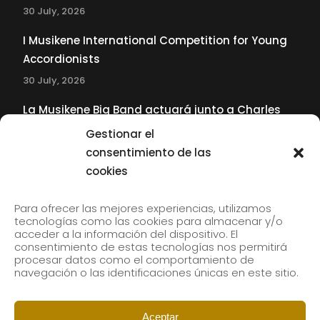
30 July, 2026
I Musikene International Competition for Young
Accordionists
30 July, 2026
La Musikene Big Band actuará junto a Charles
Tolliver en el 61 Jazzaldia
Gestionar el
17 July, 2026
consentimiento de las
cookies
SUBSCRIBE TO OUR NEWSLETTER
Para ofrecer las mejores experiencias, utilizamos
tecnologías como las cookies para almacenar y/o
acceder a la información del dispositivo. El
consentimiento de estas tecnologías nos permitirá
Subscribe to our newsletter to receive our news by
procesar datos como el comportamiento de
email.
navegación o las identificaciones únicas en este sitio.
Aceptar