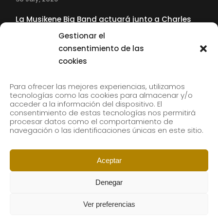
La Musikene Big Band actuará junto a Charles
Tolliver en el 61 Jazzaldia
Gestionar el
17 July, 2026
consentimiento de las
cookies
SUBSCRIBE TO OUR NEWSLETTER
Para ofrecer las mejores experiencias, utilizamos
tecnologías como las cookies para almacenar y/o
acceder a la información del dispositivo. El
consentimiento de estas tecnologías nos permitirá
Subscribe to our newsletter to receive our news by
procesar datos como el comportamiento de
email.
navegación o las identificaciones únicas en este sitio.
Aceptar
Denegar
Ver preferencias