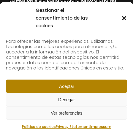
La Musikene Big Band actuará junto a Charles
Tolliver en el 61 Jazzaldia
Gestionar el
17 July, 2026
consentimiento de las
cookies
SUBSCRIBE TO OUR NEWSLETTER
Para ofrecer las mejores experiencias, utilizamos
tecnologías como las cookies para almacenar y/o
acceder a la información del dispositivo. El
consentimiento de estas tecnologías nos permitirá
Subscribe to our newsletter to receive our news by
procesar datos como el comportamiento de
email.
navegación o las identificaciones únicas en este sitio.
Aceptar
Denegar
Ver preferencias
Política de cookies
Privacy Statement
Impressum