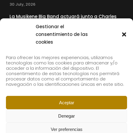
30 July, 2026
La Musikene Big Band actuará junto a Charles
Tolliver en el 61 Jazzaldia
Gestionar el
17 July, 2026
consentimiento de las
cookies
SUBSCRIBE TO OUR NEWSLETTER
Para ofrecer las mejores experiencias, utilizamos
tecnologías como las cookies para almacenar y/o
acceder a la información del dispositivo. El
consentimiento de estas tecnologías nos permitirá
Subscribe to our newsletter to receive our news by
procesar datos como el comportamiento de
email.
navegación o las identificaciones únicas en este sitio.
Aceptar
Denegar
Ver preferencias